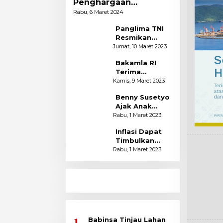
Penghargaan
Kabupaten Bebas
Rabu, 6 Maret 2024
Frambusia
Panglima TNI
Resmikan
Bazar Murah
Jumat, 10 Maret 2023
Dharma
Bakamla RI
Pertiwi
Terima
Kunjungan US
Kamis, 9 Maret 2023
Coast Guard
Benny Susetyo
Bahas Hibah
Ajak Anak
Drone
Muda Buat
Rabu, 1 Maret 2023
Film
Inflasi Dapat
Pendidikan
Timbulkan
Desintegrasi
Rabu, 1 Maret 2023
Bangsa
1
Babinsa Tinjau Lahan