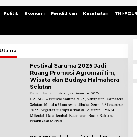
Politik
Ekonomi
Pendidikan
Kesehatan
TNI-POLR
 Utama
Festival Saruma 2025 Jadi
Ruang Promosi Agromaritim,
Wisata dan Budaya Halmahera
Selatan
Kabar Utama
|
Senin, 29 Desember 2025
O
L
HALSEL – Festival Saruma 2025, Kabupaten Halmahera
E
Selatan, Maluku Utara resmi dibuka, Senin 29 Desember
H
2025. Kegiatan itu dipusatkan di Pelataran UMKM
R
Milenial, Desa Tembal, Kecamatan Bacan Selatan.
E
D
Pembukaan festival
A
K
S
I