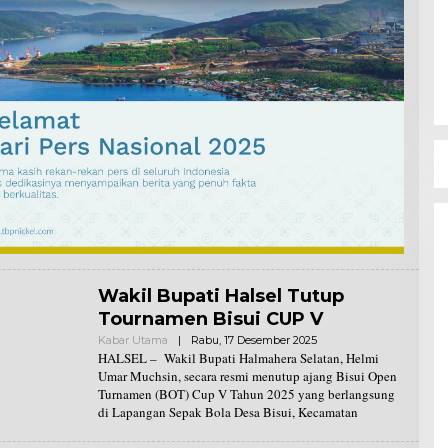
Wakil Bupati Halsel Tutup
Tournamen Bisui CUP V
Kabar Utama
|
Rabu, 17 Desember 2025
O
L
HALSEL – Wakil Bupati Halmahera Selatan, Helmi
E
Umar Muchsin, secara resmi menutup ajang Bisui Open
H
Turnamen (BOT) Cup V Tahun 2025 yang berlangsung
R
di Lapangan Sepak Bola Desa Bisui, Kecamatan
E
D
A