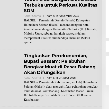
Terbuka untuk Perkuat Kualitas
SDM
Kabar Utama
|
Kamis, 13 November 2025
O
L
HALSEL – Pemerintah Daerah (Pemda) Kabupaten
E
Halmahera Selatan (Halsel) menandatangani nota
H
kesepahaman dengan Universitas Terbuka (UT) Ternate,
R
Maluku Utara, sebagai langkah strategis dalam
E
D
memperkuat kualitas sumber daya manusia (SDM)
A
aparatur
K
S
I
Tingkatkan Perekonomian,
Bupati Bassam: Pelabuhan
Bongkar Muat di Pasar Babang
Akan Difungsikan
Kabar Utama
|
Kamis, 16 Oktober 2025
O
L
HALSEL – Pemerintah Kabupaten (Pemkab) Halmahera
E
Selatan (Halsel), akan mengaktifkan pelabuhan bongkar
H
muat di areal Pasar Babang, Kecamatan Bacan Timur.
R
Hal ini disampaikan oleh Bupati Hasan Ali Bassam
E
D
Kasuba saat
A
K
S