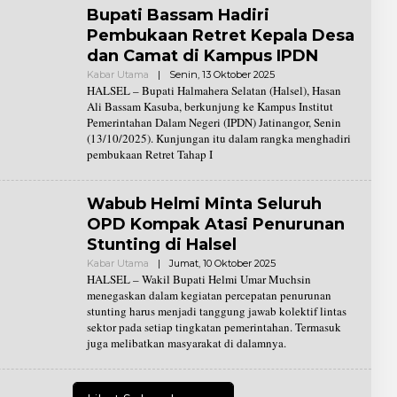
I
Bupati Bassam Hadiri
Pembukaan Retret Kepala Desa
dan Camat di Kampus IPDN
Kabar Utama
|
Senin, 13 Oktober 2025
O
L
HALSEL – Bupati Halmahera Selatan (Halsel), Hasan
E
Ali Bassam Kasuba, berkunjung ke Kampus Institut
H
Pemerintahan Dalam Negeri (IPDN) Jatinangor, Senin
R
(13/10/2025). Kunjungan itu dalam rangka menghadiri
E
D
pembukaan Retret Tahap I
A
K
S
I
Wabub Helmi Minta Seluruh
OPD Kompak Atasi Penurunan
Stunting di Halsel
Kabar Utama
|
Jumat, 10 Oktober 2025
O
L
HALSEL – Wakil Bupati Helmi Umar Muchsin
E
menegaskan dalam kegiatan percepatan penurunan
H
stunting harus menjadi tanggung jawab kolektif lintas
R
sektor pada setiap tingkatan pemerintahan. Termasuk
E
D
juga melibatkan masyarakat di dalamnya.
A
K
S
I