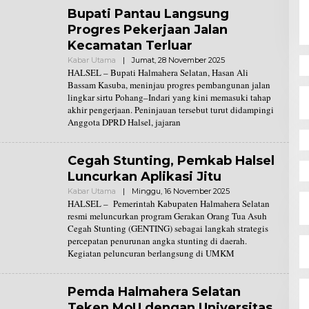
K
Bupati Pantau Langsung
S
I
Progres Pekerjaan Jalan
Kecamatan Terluar
Kabar Utama
|
Jumat, 28 November 2025
O
L
HALSEL – Bupati Halmahera Selatan, Hasan Ali
E
Bassam Kasuba, meninjau progres pembangunan jalan
H
lingkar sirtu Pohang–Indari yang kini memasuki tahap
R
akhir pengerjaan. Peninjauan tersebut turut didampingi
E
D
Anggota DPRD Halsel, jajaran
A
K
S
I
Cegah Stunting, Pemkab Halsel
Luncurkan Aplikasi Jitu
Kabar Utama
|
Minggu, 16 November 2025
O
L
HALSEL – Pemerintah Kabupaten Halmahera Selatan
E
resmi meluncurkan program Gerakan Orang Tua Asuh
H
Cegah Stunting (GENTING) sebagai langkah strategis
R
percepatan penurunan angka stunting di daerah.
E
D
Kegiatan peluncuran berlangsung di UMKM
A
K
S
I
Pemda Halmahera Selatan
Teken MoU dengan Universitas