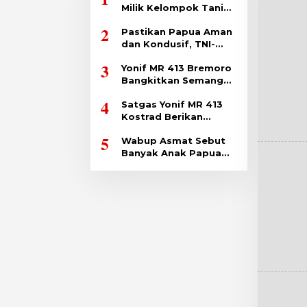
Milik Kelompok Tani
Binaan
2
Pastikan Papua Aman
dan Kondusif, TNI-
Polri Bersinergi
3
Yonif MR 413 Bremoro
Bangkitkan Semangat
Pemuda Papua
4
Satgas Yonif MR 413
Dengan Sparko
Kostrad Berikan
Bremoro
Hadiah Kepada Anak
5
Wabup Asmat Sebut
Perbatasan RI-PNG
Banyak Anak Papua
Sekolah ke Luar
Negeri Pakai Dana
Otsus