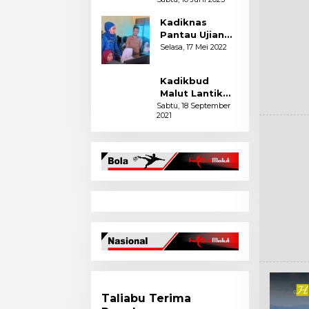
Perdana
Siswa SDN 8
Kadiknas
Halmahera
Pantau Ujian
Selatan
Sekolah di
Selasa, 17 Mei 2022
Kabupaten
Pulau Taliabu
Kadikbud
Malut Lantik
Pengurus
Sabtu, 18 September
2021
MKKS SMA-SMK
se Halsel
Taliabu Terima