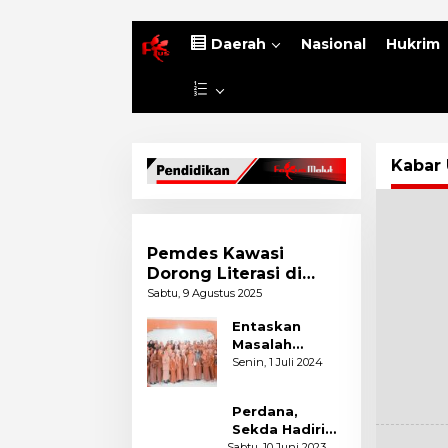
B
Daerah
Nasional
Hukrim
e
r
L
a
a
n
i
d
n
a
Kabar
n
y
a
Pemdes Kawasi
Dorong Literasi di
Desa
Sabtu, 9 Agustus 2025
Entaskan
Masalah
Pendidikan,
Senin, 1 Juli 2024
Dispen Sula
dan Kepsek
Perdana,
Adakan
Sekda Hadiri
Pertemuan
Pelepasan
Sabtu, 10 Juni 2023