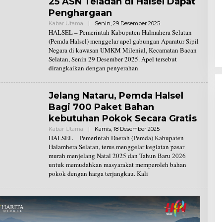
25 ASN Teladan di Halsel Dapat
Penghargaan
Kabar Utama
|
Senin, 29 Desember 2025
O
L
HALSEL – Pemerintah Kabupaten Halmahera Selatan
E
(Pemda Halsel) menggelar apel gabungan Aparatur Sipil
H
Negara di kawasan UMKM Milenial, Kecamatan Bacan
R
Selatan, Senin 29 Desember 2025. Apel tersebut
E
D
dirangkaikan dengan penyerahan
A
K
S
I
Jelang Nataru, Pemda Halsel
Bagi 700 Paket Bahan
kebutuhan Pokok Secara Gratis
Kabar Utama
|
Kamis, 18 Desember 2025
O
L
HALSEL – Pemerintah Daerah (Pemda) Kabupaten
E
Halamhera Selatan, terus menggelar kegiatan pasar
H
murah menjelang Natal 2025 dan Tahun Baru 2026
R
untuk memudahkan masyarakat memperoleh bahan
E
D
pokok dengan harga terjangkau. Kali
A
K
S
I